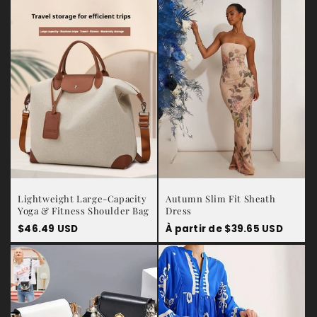
t
i
o
n
:
Lightweight Large-Capacity
Autumn Slim Fit Sheath
Yoga & Fitness Shoulder Bag
Dress
Prix
$46.49 USD
Prix
À partir de
$39.65 USD
habituel
habituel