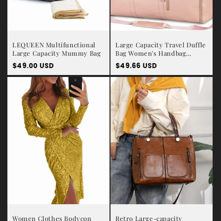
LEQUEEN Multifunctional
Large Capacity Travel Duffle
Large Capacity Mummy Bag
Bag Women's Handbag
Folding Suit Bag Waterproof
Prix
$49.00 USD
Prix
$49.66 USD
Clothes Totes
habituel
habituel
Women Clothes Bodycon
Retro Large-capacity