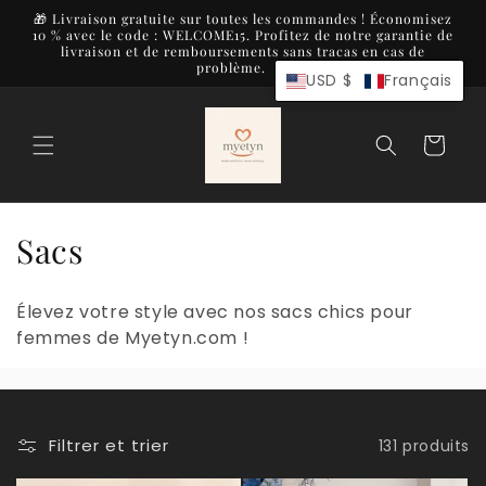
et
🎁 Livraison gratuite sur toutes les commandes ! Économisez
passer
10 % avec le code : WELCOME15. Profitez de notre garantie de
au
livraison et de remboursements sans tracas en cas de
contenu
problème.
USD $
Français
Panier
C
Sacs
o
Élevez votre style avec nos sacs chics pour
l
femmes de Myetyn.com !
l
e
Filtrer et trier
131 produits
c