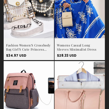
Fashion Women'S Crossbody
Womens Casual Long
Bag Girl'S Cute Princess
Sleeves Minimalist Dress
Wallet Classic Shoulder Bag
Prix
$34.97 USD
Prix
$28.33 USD
Summer Pearl Chain Phone
habituel
habituel
Bag