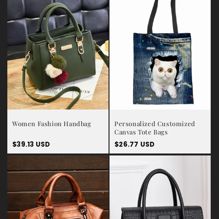
Women Fashion Handbag
Personalized Customized
Canvas Tote Bags
Prix
$39.13 USD
Prix
$26.77 USD
habituel
habituel