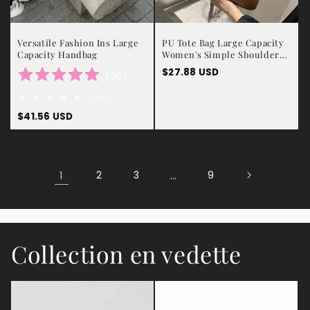
Versatile Fashion Ins Large
PU Tote Bag Large Capacity
Capacity Handbag
Women's Simple Shoulder
Bag
Prix
$27.88 USD
(
20
)
habituel
20
(20)
total
Prix
$41.56 USD
des
critiques
habituel
1
2
3
…
9
Collection en vedette