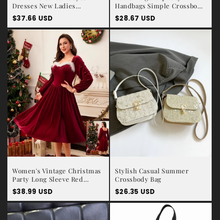
Dresses New Ladies
Handbags Simple Crossbody
Bronzing Long-sleeved
Shoulder Bags For Women
Prix
$37.66 USD
Prix
$28.67 USD
habituel
habituel
Women's Vintage Christmas
Stylish Casual Summer
Party Long Sleeve Red
Crossbody Bag
Velvet Dress Square Collar
Prix
$38.99 USD
Prix
$26.35 USD
Dress Elegant Slimming
habituel
habituel
Waist Autumn Women's
Clothing