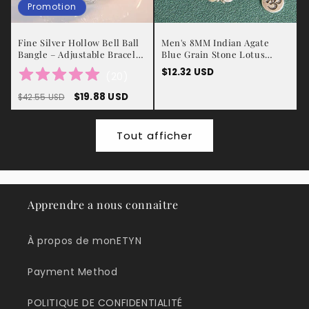
Promotion
Fine Silver Hollow Bell Ball
Men's 8MM Indian Agate
Bangle – Adjustable Bracelet
Blue Grain Stone Lotus
for Women
Letter Beaded Bracelet
Prix
$12.32 USD
(
20
)
habituel
Prix
Prix
$19.88 USD
$42.55 USD
habituel
promotionnel
Tout afficher
Apprendre a nous connaitre
À propos de monETYN
Payment Method
POLITIQUE DE CONFIDENTIALITÉ